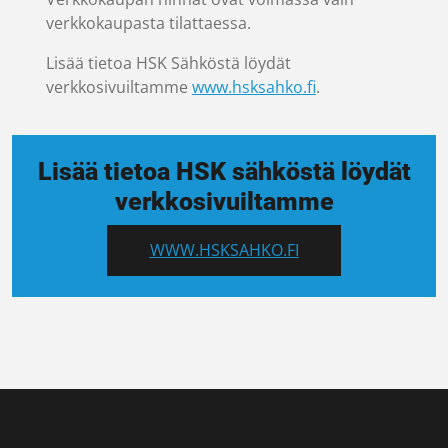
verkkokaupasta tilattaessa.
Lisää tietoa HSK Sähköstä löydät
verkkosivuiltamme
www.hsksahko.fi
.
Lisää tietoa HSK sähköstä löydät
verkkosivuiltamme
WWW.HSKSAHKO.FI