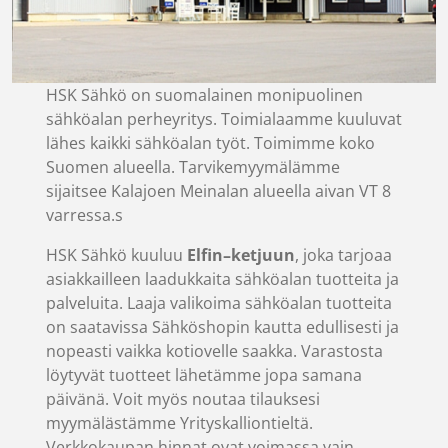
HSK Sähkö on suomalainen monipuolinen
sähköalan perheyritys. Toimialaamme kuuluvat
lähes kaikki sähköalan työt. Toimimme koko
Suomen alueella. Tarvikemyymälämme
sijaitsee Kalajoen Meinalan alueella aivan VT 8
varressa.s
HSK Sähkö kuuluu
Elfin–ketjuun
, joka tarjoaa
asiakkailleen laadukkaita sähköalan tuotteita ja
palveluita. Laaja valikoima sähköalan tuotteita
on saatavissa Sähköshopin kautta edullisesti ja
nopeasti vaikka kotiovelle saakka. Varastosta
löytyvät tuotteet lähetämme jopa samana
päivänä. Voit myös noutaa tilauksesi
myymälästämme Yrityskalliontieltä.
Verkkokaupan hinnat ovat voimassa vain