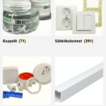
Kaapelit
(71)
Sähkökalusteet
(291)