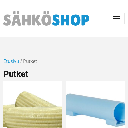
Päävalikko
Etusivu
/ Putket
Putket