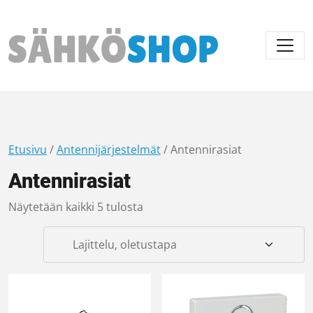
Päävalikko
Etusivu
/
Antennijärjestelmät
/ Antennirasiat
Antennirasiat
Näytetään kaikki 5 tulosta