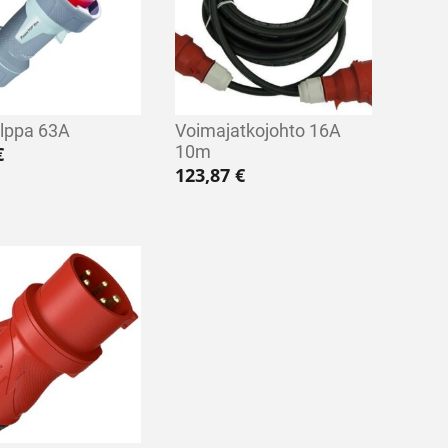
ulppa 63A
Voimajatkojohto 16A
10m
€
123,87
€