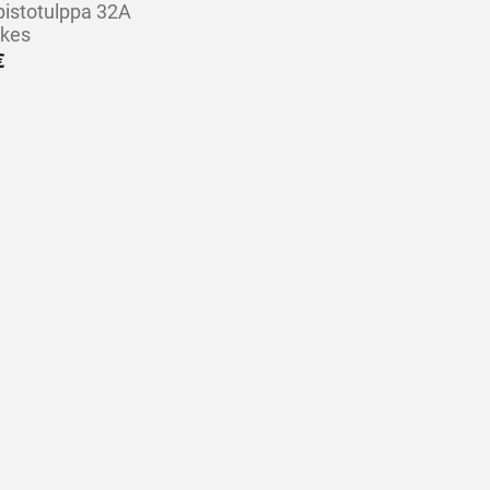
istotulppa 32A
kes
€