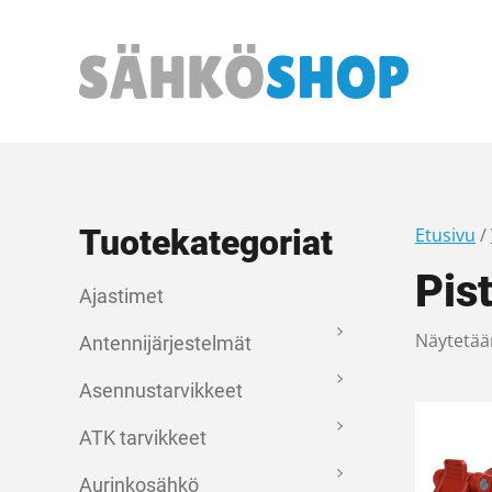
Päävalikko
Tuotekategoriat
Etusivu
/
Pist
Ajastimet
Näytetään
Antennijärjestelmät
Asennustarvikkeet
ATK tarvikkeet
Aurinkosähkö