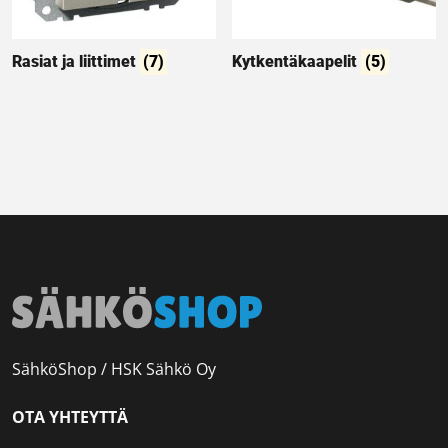
Rasiat ja liittimet
(7)
Kytkentäkaapelit
(5)
SähköShop / HSK Sähkö Oy
OTA YHTEYTTÄ