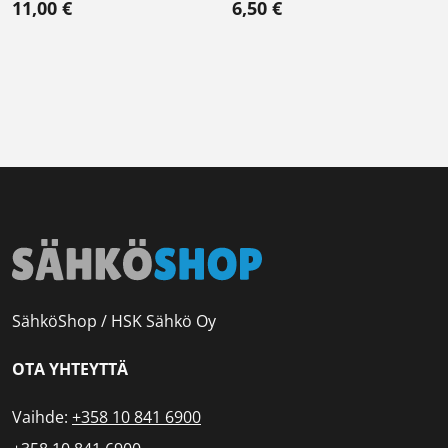
11,00
€
6,50
€
SähköShop / HSK Sähkö Oy
OTA YHTEYTTÄ
Vaihde:
+358 10 841 6900