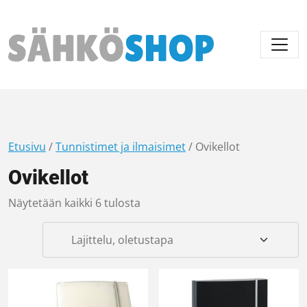
Päävalikko
Etusivu
/
Tunnistimet ja ilmaisimet
/ Ovikellot
Ovikellot
Näytetään kaikki 6 tulosta