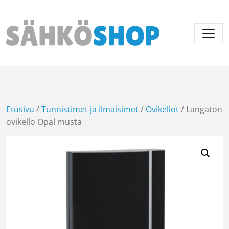
Päävalikko
Etusivu
/
Tunnistimet ja ilmaisimet
/
Ovikellot
/ Langaton
ovikello Opal musta