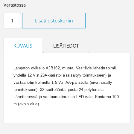
Varastossa
Langaton ovikello Opal musta määrä
Lisää ostoskoriin
KUVAUS
LISÄTIEDOT
Langaton ovikello AJB162, musta. Vesitiivis lähetin toimii
yhdellä 12 V:n 23A-paristolla (sisältyy toimitukseen) ja
vastaanotin kolmella 1,5 V:n AA-paristolla (eivät sisälly
toimitukseen). 32 soittoääntä, joista 24 polyfonisia.
Lähettimessä ja vastaanottimessa LED-valo. Kantama 100
m (avoin alue).