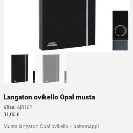
Langaton ovikello Opal musta
Viite:
AJB162
31,00
€
Musta langaton Opal ovikello + painonappi