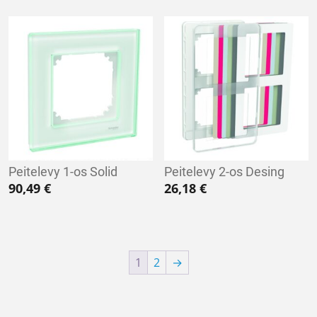
Peitelevy 1-os Solid
Peitelevy 2-os Desing
90,49
€
26,18
€
1
2
→