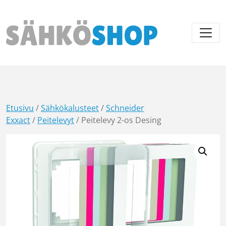
Päävalikko
Etusivu
/
Sähkökalusteet
/
Schneider
Exxact
/
Peitelevyt
/ Peitelevy 2-os Desing