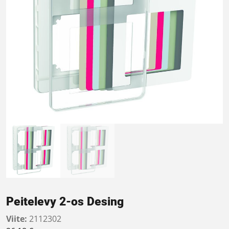
Peitelevy 2-os Desing
Viite:
2112302