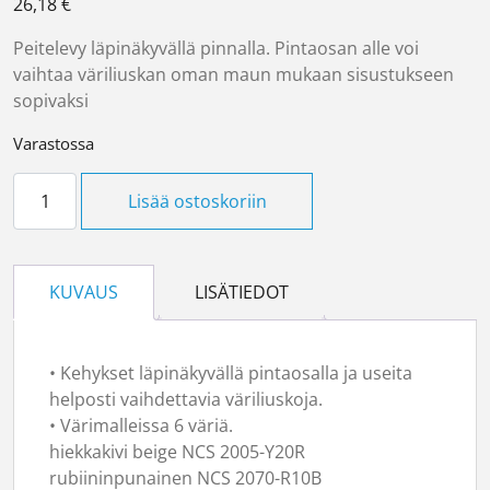
26,18
€
Peitelevy läpinäkyvällä pinnalla. Pintaosan alle voi
vaihtaa väriliuskan oman maun mukaan sisustukseen
sopivaksi
Varastossa
Peitelevy 2-os Desing määrä
Lisää ostoskoriin
KUVAUS
LISÄTIEDOT
• Kehykset läpinäkyvällä pintaosalla ja useita
helposti vaihdettavia väriliuskoja.
• Värimalleissa 6 väriä.
hiekkakivi beige NCS 2005-Y20R
rubiininpunainen NCS 2070-R10B