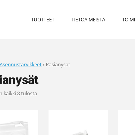
TUOTTEET
TIETOA MEISTÄ
TOIM
Asennustarvikkeet
/ Rasianysät
ianysät
 kaikki 8 tulosta