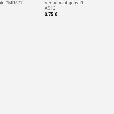
uki PMR577
Vedonpoistajanysä
AS12
0,75
€