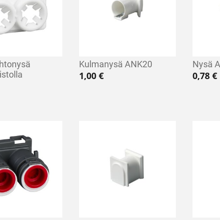
htonysä
Kulmanysä ANK20
Nysä 
stolla
1,00
€
0,78
€