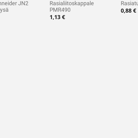
hneider JN2
Rasialiitoskappale
Rasiat
nysä
PMR490
0,88
€
1,13
€