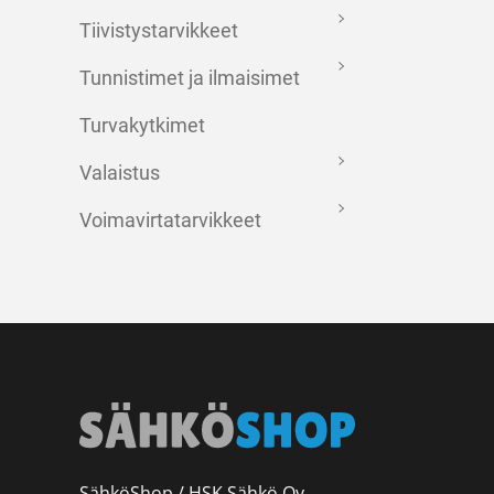
Tiivistystarvikkeet
Tunnistimet ja ilmaisimet
Turvakytkimet
Valaistus
Voimavirtatarvikkeet
SähköShop / HSK Sähkö Oy