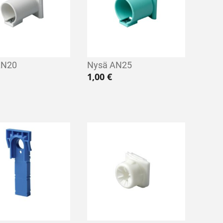
AN20
Nysä AN25
1,00
€