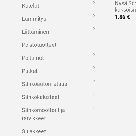
Nysä Sc
Kotelot
kaksois
1,86
€
Lämmitys
Liittäminen
Poistotuotteet
Polttimot
Putket
Sähköauton lataus
Sähkökalusteet
Sähkömoottorit ja
tarvikkeet
Sulakkeet