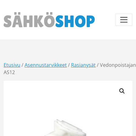
Päävalikko
Etusivu
/
Asennustarvikkeet
/
Rasianysät
/ Vedonpoistaja
AS12