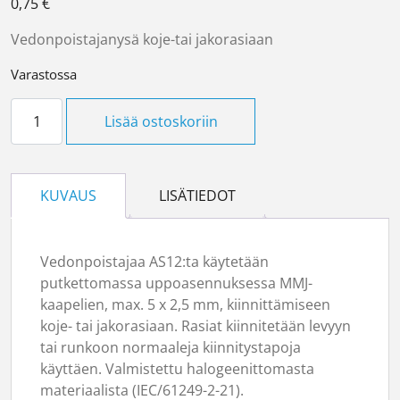
0,75
€
Vedonpoistajanysä koje-tai jakorasiaan
Varastossa
Vedonpoistajanysä AS12 määrä
Lisää ostoskoriin
KUVAUS
LISÄTIEDOT
Vedonpoistajaa AS12:ta käytetään
putkettomassa uppoasennuksessa MMJ-
kaapelien, max. 5 x 2,5 mm, kiinnittämiseen
koje- tai jakorasiaan. Rasiat kiinnitetään levyyn
tai runkoon normaaleja kiinnitystapoja
käyttäen. Valmistettu halogeenittomasta
materiaalista (IEC/61249-2-21).