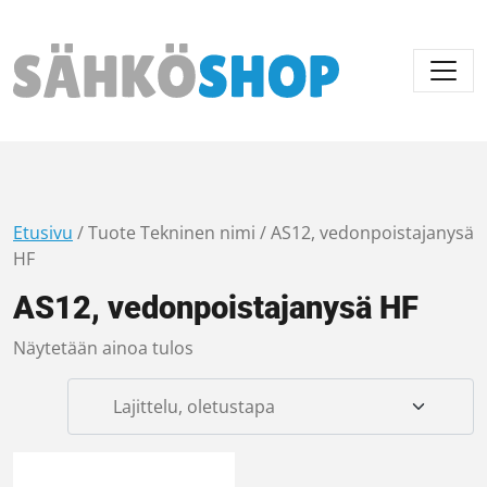
Päävalikko
Etusivu
/ Tuote Tekninen nimi / AS12, vedonpoistajanysä
HF
AS12, vedonpoistajanysä HF
Näytetään ainoa tulos