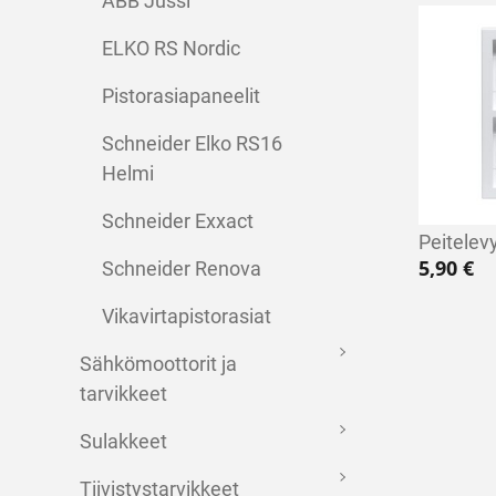
ABB Jussi
ELKO RS Nordic
Pistorasiapaneelit
Schneider Elko RS16
Helmi
Schneider Exxact
Peitelev
5,90
€
Schneider Renova
Vikavirtapistorasiat
Sähkömoottorit ja
tarvikkeet
Sulakkeet
Tiivistystarvikkeet