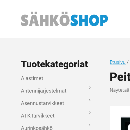
Päävalikko
Tuotekategoriat
Etusivu
/
Pei
Ajastimet
Näytetään
Antennijärjestelmät
Asennustarvikkeet
ATK tarvikkeet
Aurinkosähkö