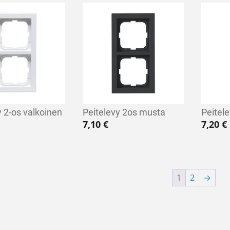
y 2-os valkoinen
Peitelevy 2os musta
Peitele
7,10
€
7,20
€
1
2
→