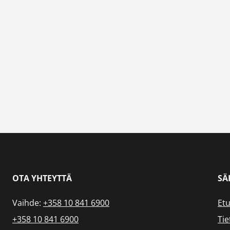
OTA YHTEYTTÄ
SÄ
Vaihde:
+358 10 841 6900
Etu
+358 10 841 6900
Tie