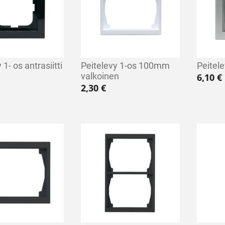
 1- os antrasiitti
Peitelevy 1-os 100mm
Peitele
valkoinen
6,10
€
2,30
€