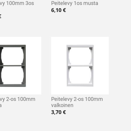
evy 100mm 3os
Peitelevy 1os musta
6,10
€
€
evy 2-os 100mm
Peitelevy 2-os 100mm
a
valkoinen
3,70
€