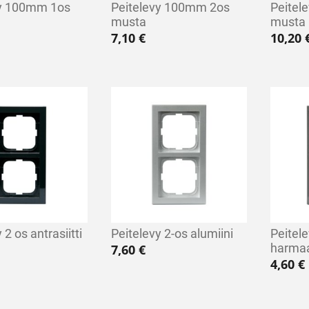
vy 100mm 1os
Peitelevy 100mm 2os
Peitel
musta
musta
7,10
€
10,20
 2 os antrasiitti
Peitelevy 2-os alumiini
Peitel
harma
7,60
€
4,60
€