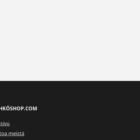
HKÖSHOP.COM
sivu
toa meistä