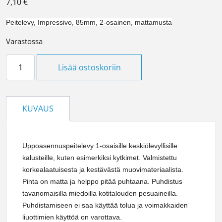
7,10
€
Peitelevy, Impressivo, 85mm, 2-osainen, mattamusta
Varastossa
Peitelevy 2os musta määrä
Lisää ostoskoriin
KUVAUS
Uppoasennuspeitelevy 1-osaisille keskiölevyllisille
kalusteille, kuten esimerkiksi kytkimet. Valmistettu
korkealaatuisesta ja kestävästä muovimateriaalista.
Pinta on matta ja helppo pitää puhtaana. Puhdistus
tavanomaisilla miedoilla kotitalouden pesuaineilla.
Puhdistamiseen ei saa käyttää tolua ja voimakkaiden
liuottimien käyttöä on varottava.