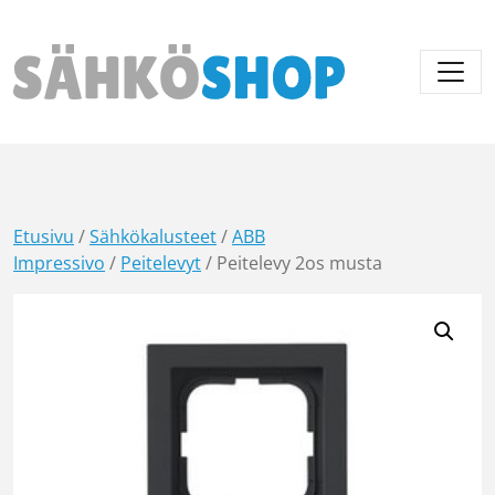
Päävalikko
Etusivu
/
Sähkökalusteet
/
ABB
Impressivo
/
Peitelevyt
/ Peitelevy 2os musta