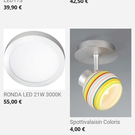
LED17S
42,50
€
39,90
€
RONDA LED 21W 3000K
55,00
€
Spottivalaisin Coloris
4,00
€