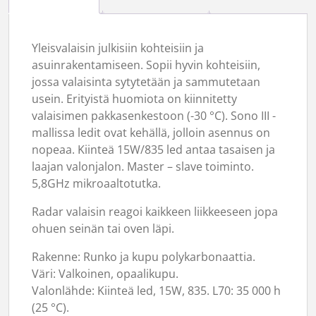
Yleisvalaisin julkisiin kohteisiin ja
asuinrakentamiseen. Sopii hyvin kohteisiin,
jossa valaisinta sytytetään ja sammutetaan
usein. Erityistä huomiota on kiinnitetty
valaisimen pakkasenkestoon (-30 °C). Sono III -
mallissa ledit ovat kehällä, jolloin asennus on
nopeaa. Kiinteä 15W/835 led antaa tasaisen ja
laajan valonjalon. Master – slave toiminto.
5,8GHz mikroaaltotutka.
Radar valaisin reagoi kaikkeen liikkeeseen jopa
ohuen seinän tai oven läpi.
Rakenne: Runko ja kupu polykarbonaattia.
Väri: Valkoinen, opaalikupu.
Valonlähde: Kiinteä led, 15W, 835. L70: 35 000 h
(25 °C).