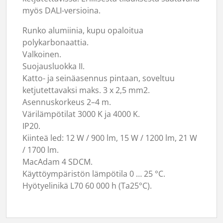
myös DALI-versioina.
Runko alumiinia, kupu opaloitua
polykarbonaattia.
Valkoinen.
Suojausluokka II.
Katto- ja seinäasennus pintaan, soveltuu
ketjutettavaksi maks. 3 x 2,5 mm2.
Asennuskorkeus 2–4 m.
Värilämpötilat 3000 K ja 4000 K.
IP20.
Kiinteä led: 12 W / 900 lm, 15 W / 1200 lm, 21 W
/ 1700 lm.
MacAdam 4 SDCM.
Käyttöympäristön lämpötila 0 … 25 °C.
Hyötyelinikä L70 60 000 h (Ta25°C).