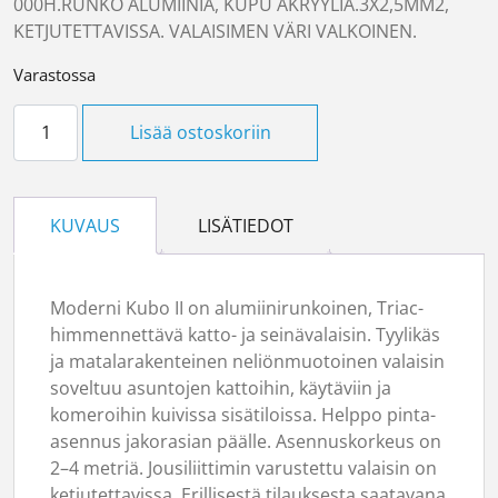
000H.RUNKO ALUMIINIA, KUPU AKRYYLIA.3X2,5MM2,
KETJUTETTAVISSA. VALAISIMEN VÄRI VALKOINEN.
Varastossa
KUBO II 12W/840 DIM määrä
Lisää ostoskoriin
KUVAUS
LISÄTIEDOT
Moderni Kubo II on alumiinirunkoinen, Triac-
himmennettävä katto- ja seinävalaisin. Tyylikäs
ja matalarakenteinen neliönmuotoinen valaisin
soveltuu asuntojen kattoihin, käytäviin ja
komeroihin kuivissa sisätiloissa. Helppo pinta-
asennus jakorasian päälle. Asennuskorkeus on
2–4 metriä. Jousiliittimin varustettu valaisin on
ketjutettavissa. Erillisestä tilauksesta saatavana