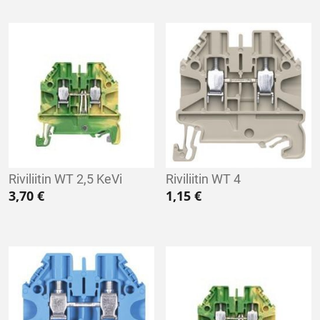
Riviliitin WT 2,5 KeVi
Riviliitin WT 4
3,70
€
1,15
€