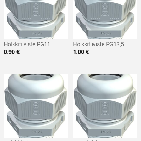
Holkkitiiviste PG11
Holkkitiiviste PG13,5
0,90
€
1,00
€