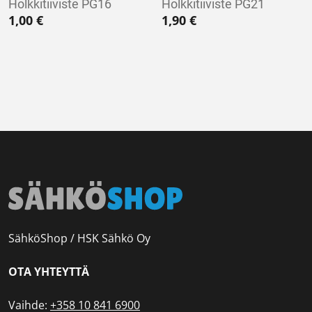
Holkkitiiviste PG16
Holkkitiiviste PG21
1,00
€
1,90
€
SähköShop / HSK Sähkö Oy
OTA YHTEYTTÄ
Vaihde:
+358 10 841 6900