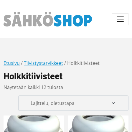
Päävalikko
Etusivu
/
Tiivistystarvikkeet
/ Holkkitiivisteet
Holkkitiivisteet
Näytetään kaikki 12 tulosta