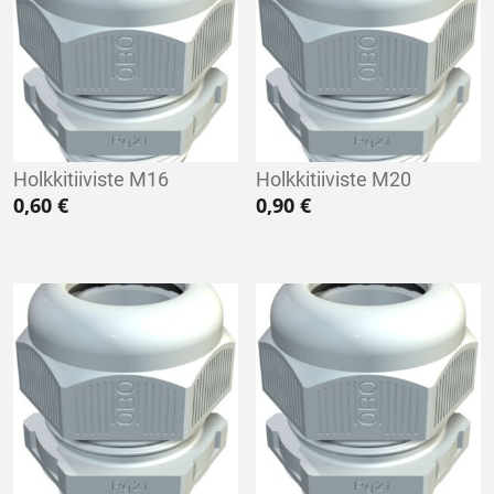
Holkkitiiviste M16
Holkkitiiviste M20
0,60
€
0,90
€