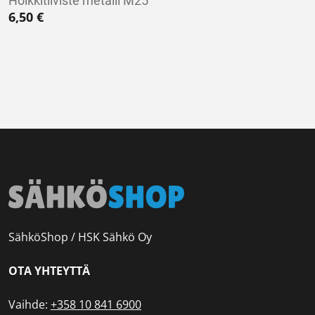
Holkkitiiviste metalli M25
6,50
€
SähköShop / HSK Sähkö Oy
OTA YHTEYTTÄ
Vaihde:
+358 10 841 6900