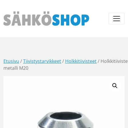
Päävalikko
Etusivu
/
Tiivistystarvikkeet
/
Holkkitiivisteet
/ Holkkitiiviste
metalli M20