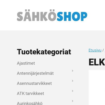
Päävalikko
Tuotekategoriat
Etusivu
/
ELK
Ajastimet
Antennijärjestelmät
Asennustarvikkeet
ATK tarvikkeet
Aurinkosähkö