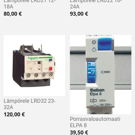
Lämpörele LRD21 12-
Lämpörele LRD22 16-
18A
24A
80,00
€
93,00
€
Lämpörele LRD32 23-
32A
120,00
€
Porrasvaloautomaati
ELPA 8
39,50
€