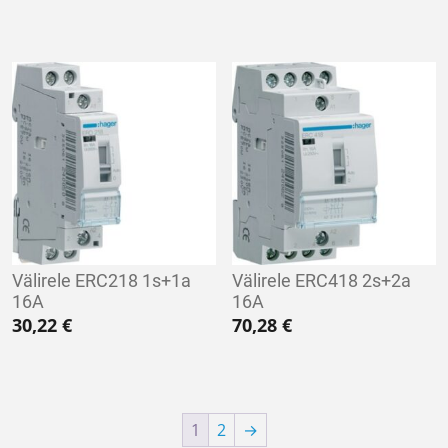
Välirele ERC218 1s+1a
Välirele ERC418 2s+2a
16A
16A
30,22
€
70,28
€
1
2
→