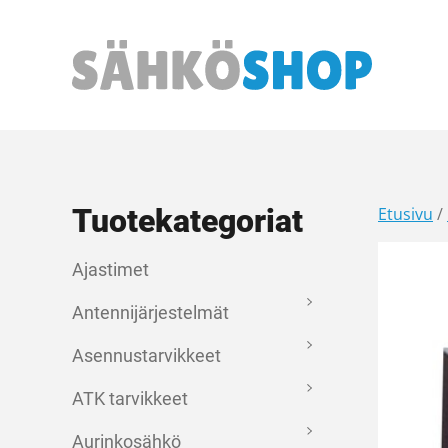
Päävalikko
Tuotekategoriat
Etusivu
/
Ajastimet
Antennijärjestelmät
Asennustarvikkeet
ATK tarvikkeet
Aurinkosähkö