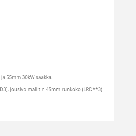
ka ja 55mm 30kW saakka.
(LRD3), jousivoimaliitin 45mm runkoko (LRD**3)