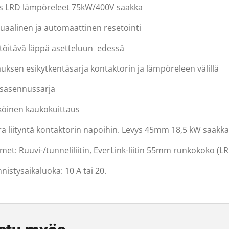
s LRD lämpöreleet 75kW/400V saakka
uaalinen ja automaattinen resetointi
etöitävä läppä asetteluun edessä
auksen esikytkentäsarja kontaktorin ja lämpöreleen välillä
lisasennussarja
köinen kaukokuittaus
ra liityntä kontaktorin napoihin. Levys 45mm 18,5 kW saak
ttimet: Ruuvi-/tunneliliitin, EverLink-liitin 55mm runkokoko 
nistysaikaluoka: 10 A tai 20.