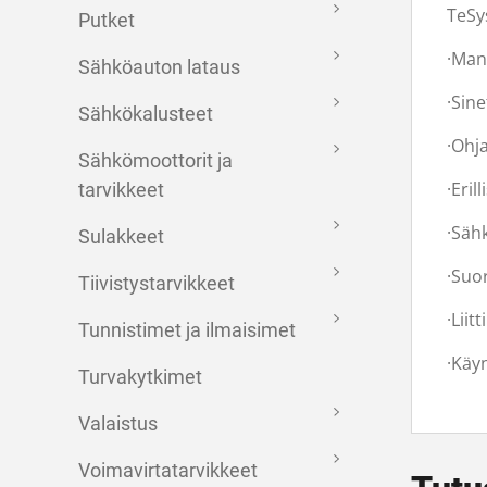
TeSy
Putket
·Man
Sähköauton lataus
·Sin
Sähkökalusteet
·Ohj
Sähkömoottorit ja
·Eril
tarvikkeet
·Säh
Sulakkeet
·Suo
Tiivistystarvikkeet
·Lii
Tunnistimet ja ilmaisimet
·Käyn
Turvakytkimet
Valaistus
Voimavirtatarvikkeet