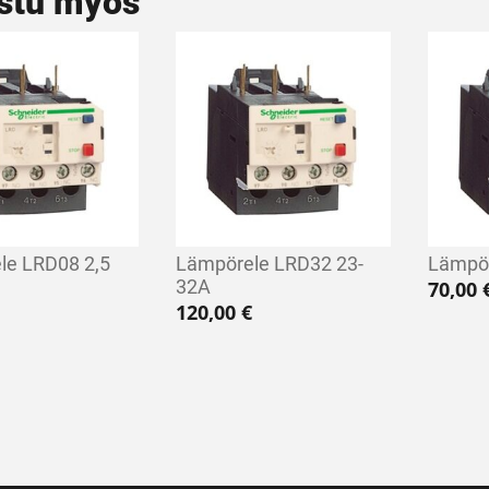
stu myös
le LRD08 2,5
Lämpörele LRD32 23-
Lämpör
32A
70,00
120,00
€