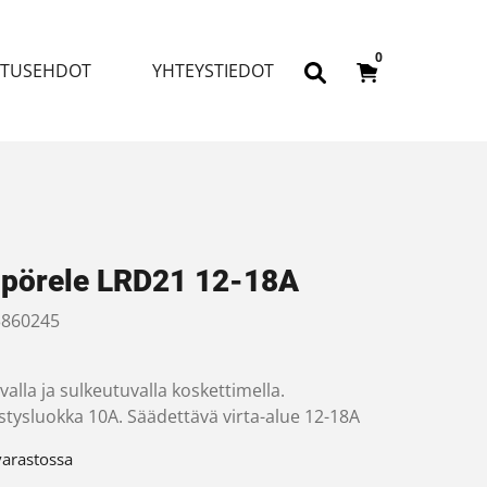
0
ITUSEHDOT
YHTEYSTIEDOT
pörele LRD21 12-18A
860245
alla ja sulkeutuvalla koskettimella.
stysluokka 10A. Säädettävä virta-alue 12-18A
varastossa