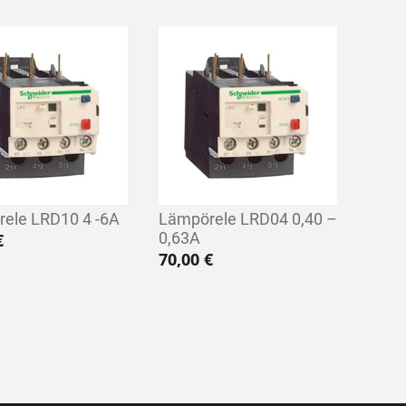
ele LRD10 4 -6A
Lämpörele LRD04 0,40 –
0,63A
€
70,00
€