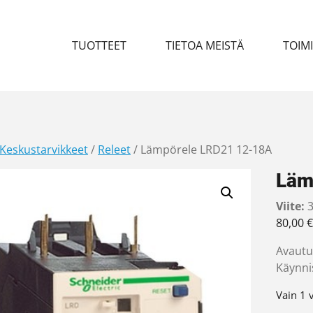
TUOTTEET
TIETOA MEISTÄ
TOIM
Keskustarvikkeet
/
Releet
/ Lämpörele LRD21 12-18A
Läm
Viite:
3
80,00
€
Avautuv
Käynni
Vain 1 