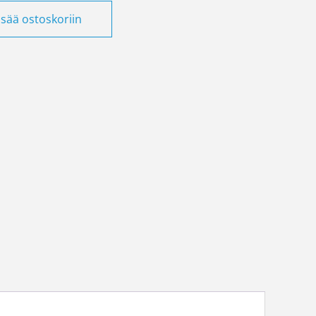
ele LRD21 12-18A määrä
isää ostoskoriin