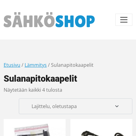
Päävalikko
Etusivu
/
Lämmitys
/ Sulanapitokaapelit
Sulanapitokaapelit
Näytetään kaikki 4 tulosta