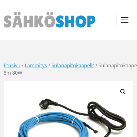
Päävalikko
Etusivu
/
Lämmitys
/
Sulanapitokaapelit
/ Sulanapitokaape
8m 80W