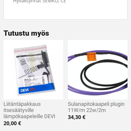
Hyväksynnät SEMKO, CE
Tutustu myös
Liitäntäpakkaus
Sulanapitokaapeli plugin
itsesäätyville
11W/m 22w/2m
lämpökaapeleille DEVI
34,30
€
20,00
€