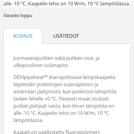
alle -10 °C. Kaapelin teho on 10 W/m, 10 °C lämpötilassa.
Varasto loppu
KUVAUS
LISÄTIEDOT
Juomavesiputkien sekä putkien sisä- ja
ulkopuolinen sulanapito
DEVIpipeheat™ itserajoittuvaa lämpökaapelia
käytetään putkistojen sulanapitoon ja
estämään jäätymistä, kun putkiston lämpötila
laskee lähelle +0 °C. Yleisesti maan sisäiset
putket jäätyvät vasta, kun ilman lämpötila on
alle -10 °C. Kaapelin teho on 10 W/m, 10 °C
lämpötilassa.
Kaapeli on päällystetty fluoropolymeri-