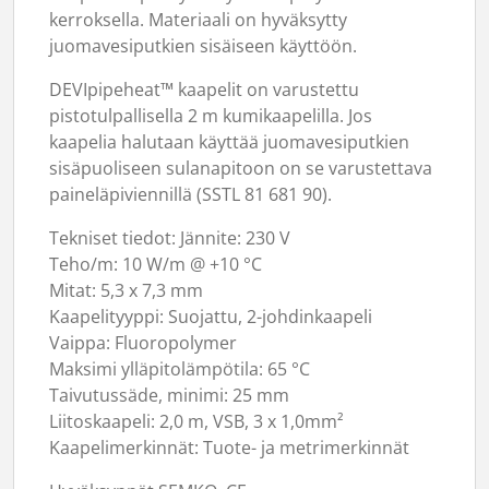
kerroksella. Materiaali on hyväksytty
juomavesiputkien sisäiseen käyttöön.
DEVIpipeheat™ kaapelit on varustettu
pistotulpallisella 2 m kumikaapelilla. Jos
kaapelia halutaan käyttää juomavesiputkien
sisäpuoliseen sulanapitoon on se varustettava
paineläpiviennillä (SSTL 81 681 90).
Tekniset tiedot: Jännite: 230 V
Teho/m: 10 W/m @ +10 °C
Mitat: 5,3 x 7,3 mm
Kaapelityyppi: Suojattu, 2-johdinkaapeli
Vaippa: Fluoropolymer
Maksimi ylläpitolämpötila: 65 °C
Taivutussäde, minimi: 25 mm
Liitoskaapeli: 2,0 m, VSB, 3 x 1,0mm²
Kaapelimerkinnät: Tuote- ja metrimerkinnät