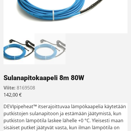
Sulanapitokaapeli 8m 80W
Viite:
8169508
142,00
€
DEVIpipeheat™ itserajoittuvaa lämpökaapelia käytetään
putkistojen sulanapitoon ja estämään jäätymistä, kun
putkiston lämpötila laskee lähelle +0 °C. Yleisesti maan
sisäiset putket jäätyvät vasta, kun ilman lämpötila on