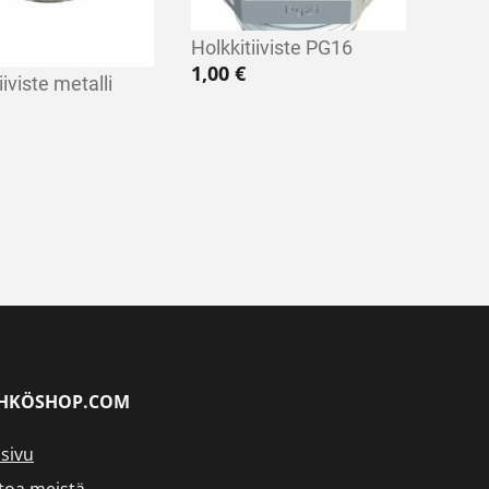
Holkkitiiviste PG16
1,00
€
iiviste metalli
HKÖSHOP.COM
sivu
toa meistä