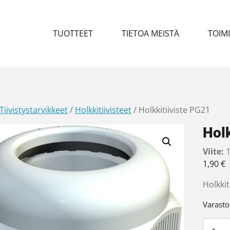
TUOTTEET
TIETOA MEISTÄ
TOIM
Tiivistystarvikkeet
/
Holkkitiivisteet
/ Holkkitiiviste PG21
Holk
Viite:
1
1,90
€
Holkkit
Varasto
Holkkit