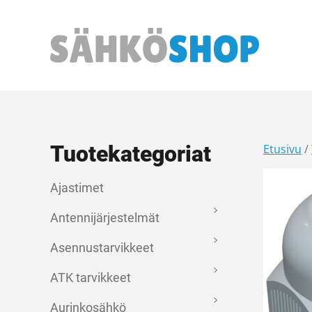
Päävalikko
Tuotekategoriat
Etusivu
/
Ajastimet
Antennijärjestelmät
Asennustarvikkeet
ATK tarvikkeet
Aurinkosähkö