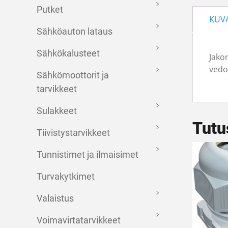
Putket
KUV
Sähköauton lataus
Sähkökalusteet
Jako
vedon
Sähkömoottorit ja
tarvikkeet
Sulakkeet
Tutu
Tiivistystarvikkeet
Tunnistimet ja ilmaisimet
Turvakytkimet
Valaistus
Voimavirtatarvikkeet