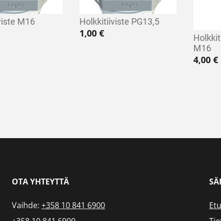
iviste M16
Holkkitiiviste PG13,5
1,00
€
Holkkit
M16
4,00
€
OTA YHTEYTTÄ
SÄ
Vaihde:
+358 10 841 6900
Etu
+358 10 841 6900
Tie