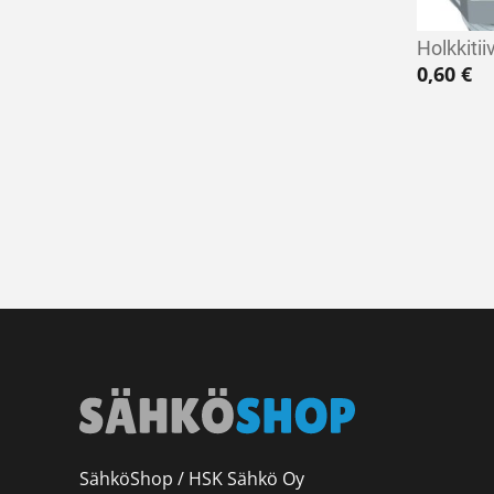
Holkkiti
0,60
€
SähköShop / HSK Sähkö Oy