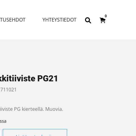
0
ITUSEHDOT
YHTEYSTIEDOT
kitiiviste PG21
711021
iiviste PG kierteellä. Muovia.
ssa
iiviste PG21 määrä