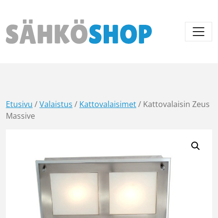
Päävalikko
Etusivu
/
Valaistus
/
Kattovalaisimet
/ Kattovalaisin Zeus
Massive