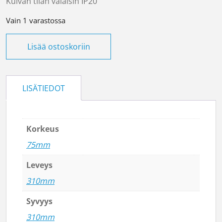
Kuivan tilan valaisin IP20
Vain 1 varastossa
Kattovalaisin Zeus Massive määrä
Lisää ostoskoriin
LISÄTIEDOT
Korkeus
75mm
Leveys
310mm
Syvyys
310mm