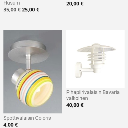
Husum
20,00
€
Alkuperäinen hinta oli: 35,00 €.
Nykyinen hinta on: 25,00 €.
35,00
€
25,00
€
Pihapiirivalaisin Bavaria
valkoinen
40,00
€
Spottivalaisin Coloris
4,00
€