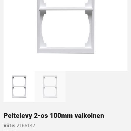
Peitelevy 2-os 100mm valkoinen
Viite:
2166142