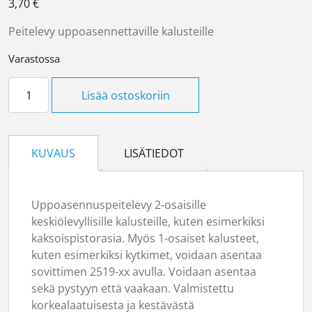
3,70
€
Peitelevy uppoasennettaville kalusteille
Varastossa
Peitelevy 2-os 100mm valkoinen määrä
Lisää ostoskoriin
KUVAUS
LISÄTIEDOT
Uppoasennuspeitelevy 2-osaisille
keskiölevyllisille kalusteille, kuten esimerkiksi
kaksoispistorasia. Myös 1-osaiset kalusteet,
kuten esimerkiksi kytkimet, voidaan asentaa
sovittimen 2519-xx avulla. Voidaan asentaa
sekä pystyyn että vaakaan. Valmistettu
korkealaatuisesta ja kestävästä