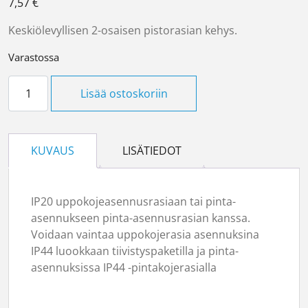
7,57
€
Keskiölevyllisen 2-osaisen pistorasian kehys.
Varastossa
2-pistorasian kehys, Primo määrä
Lisää ostoskoriin
KUVAUS
LISÄTIEDOT
IP20 uppokojeasennusrasiaan tai pinta-
asennukseen pinta-asennusrasian kanssa.
Voidaan vaintaa uppokojerasia asennuksina
IP44 luookkaan tiivistyspaketilla ja pinta-
asennuksissa IP44 -pintakojerasialla