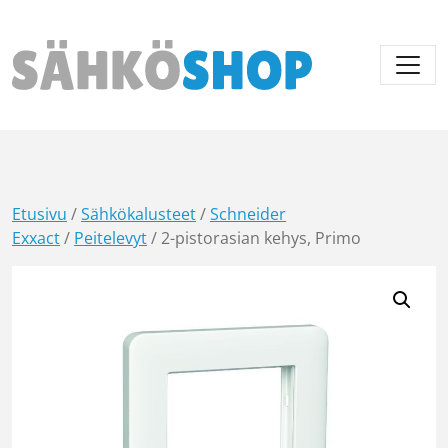
Päävalikko
Etusivu
/
Sähkökalusteet
/
Schneider
Exxact
/
Peitelevyt
/ 2-pistorasian kehys, Primo