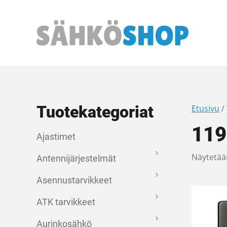
Päävalikko
Tuotekategoriat
Etusivu
/
11
Ajastimet
Näytetään
Antennijärjestelmät
Asennustarvikkeet
ATK tarvikkeet
Aurinkosähkö