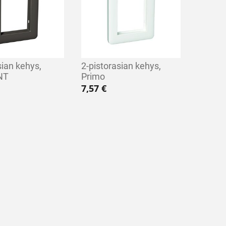
sian kehys,
2-pistorasian kehys,
NT
Primo
7,57
€