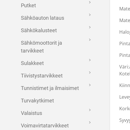
Putket
Mate
Sähköauton lataus
Mate
Sähkökalusteet
Halo
Sähkömoottorit ja
Pint
tarvikkeet
Pint
Sulakkeet
Väri:
Kotel
Tiivistystarvikkeet
Kiin
Tunnistimet ja ilmaisimet
Leve
Turvakytkimet
Kork
Valaistus
Syvy
Voimavirtatarvikkeet