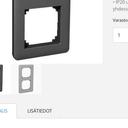
• IP20
yhdess
Varasto
Exxact
AUS
LISÄTIEDOT