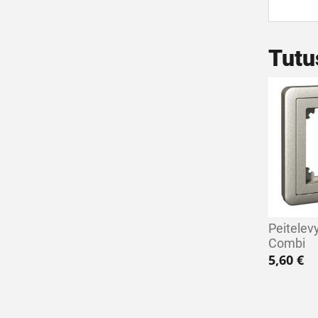
Tutu
Peitelev
Combi
5,60
€