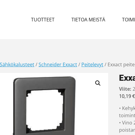
TUOTTEET
TIETOA MEISTÄ
TOIM
Sähkökalusteet
/
Schneider Exxact
/
Peitelevyt
/ Exxact peit
Exx
Viite:
2
10,19
€
• Kehyk
toimint
• Vino
poista