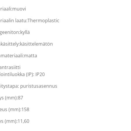
riaali:muovi
riaalin laatu:Thermoplastic
geeniton:kyllä
akäsittely:käsittelemätön
amateriaali:matta
antrasiitti
ointiluokka (IP): IP20
nitystapa: puristusasennus
ys (mm):87
eus (mm):158
ys (mm):11,60