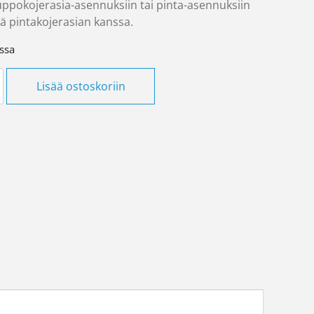
 uppokojerasia-asennuksiin tai pinta-asennuksiin
ä pintakojerasian kanssa.
ssa
 peitelevy 2-os Primo ANT määrä
Lisää ostoskoriin