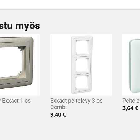
stu myös
y Exxact 1-os
Exxact peitelevy 3-os
Peitel
Combi
3,64
€
9,40
€