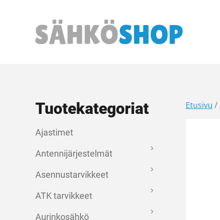
Päävalikko
Tuotekategoriat
Etusivu
/
Ajastimet
Antennijärjestelmät
Asennustarvikkeet
ATK tarvikkeet
Aurinkosähkö