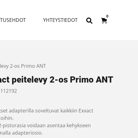
0
ITUSEHDOT
YHTEYSTIEDOT
elevy 2-os Primo ANT
act peitelevy 2-os Primo ANT
112192
set adapterilla soveltuvat kaikkiin Exxact
oihin.
 2-pistorasia voidaan asentaa kehykseen
malla adapteriosio.