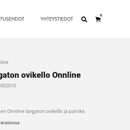
0
ITUSEHDOT
YHTEYSTIEDOT
line
aton ovikello Onnline
002010
en Onnline langaton ovikello ja painike.
varastossa