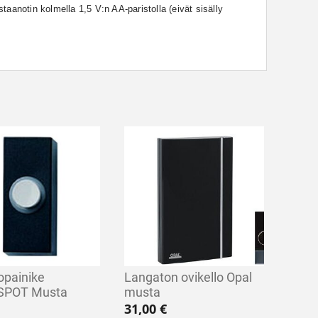
astaanotin kolmella 1,5 V:n AA-paristolla (eivät sisälly
opainike
Langaton ovikello Opal
SPOT Musta
musta
31,00
€