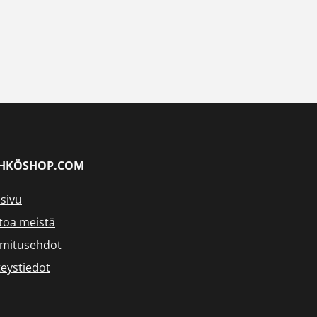
HKÖSHOP.COM
sivu
toa meistä
imitusehdot
eystiedot