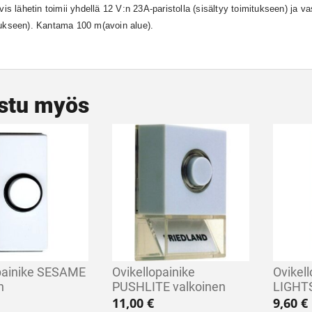
ivis lähetin toimii yhdellä 12 V:n 23A-paristolla (sisältyy toimitukseen) ja v
tukseen). Kantama 100 m(avoin alue).
stu myös
opainike SESAME
Ovikellopainike
Ovikell
n
PUSHLITE valkoinen
LIGHT
11,00
€
9,60
€