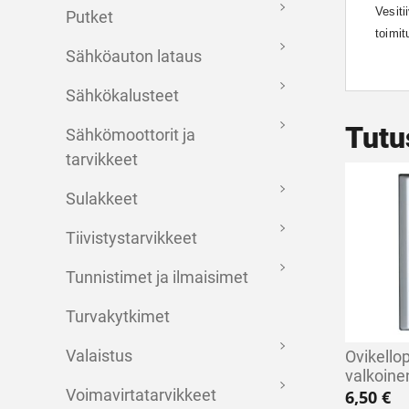
Vesiti
Putket
toimi
Sähköauton lataus
Sähkökalusteet
Tutu
Sähkömoottorit ja
tarvikkeet
Sulakkeet
Tiivistystarvikkeet
Tunnistimet ja ilmaisimet
Turvakytkimet
Valaistus
Ovikell
valkoine
Voimavirtatarvikkeet
6,50
€