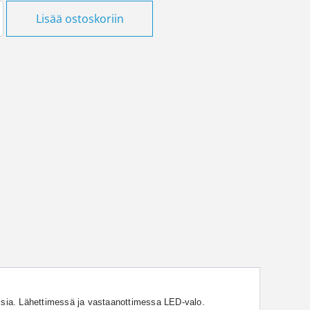
on ovikello Onnline määrä
Lisää ostoskoriin
nisia. Lähettimessä ja vastaanottimessa LED-valo.