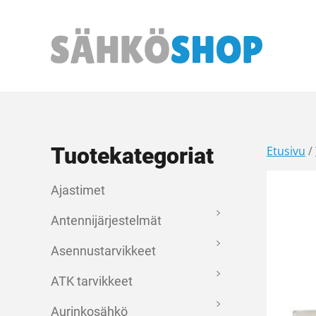
Päävalikko
Tuotekategoriat
Etusivu
/
Ajastimet
Antennijärjestelmät
Asennustarvikkeet
ATK tarvikkeet
Aurinkosähkö