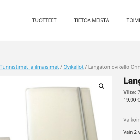
TUOTTEET
TIETOA MEISTÄ
TOIM
Tunnistimet ja ilmaisimet
/
Ovikellot
/ Langaton ovikello Onn
Lang
Viite:
7
19,00
€
Valkoin
Vain 2 