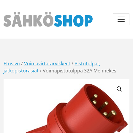
Päävalikko
Etusivu
/
Voimavirtatarvikkeet
/
Pistotulpat,
jatkopistorasiat
/ Voimapistotulppa 32A Mennekes