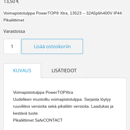
13,50
€
Voimapistotulppa PowerTOP® Xtra, 13523 – 32A5p6h400V IP44
Pikaliittimet
Varastossa
Voimapistotulppa 32A Mennekes määrä
Lisää ostoskoriin
KUVAUS
LISÄTIEDOT
Voimapistotulppa PowerTOPXtra
Uudelleen muotoiltu voimapistotulppa. Sarjasta löytyy
ruuviliitos versioita sekä pikaliitin versioita. Laadukas ja
kestävä tuote.
Pikaliittimet SafeCONTACT