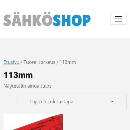
Päävalikko
Etusivu
/ Tuote Korkeus / 113mm
113mm
Näytetään ainoa tulos