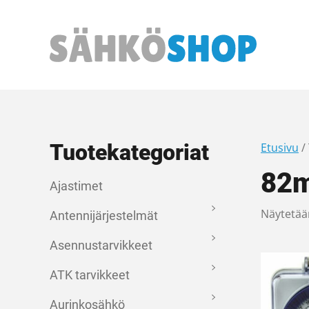
Päävalikko
Tuotekategoriat
Etusivu
/
82
Ajastimet
Näytetää
Antennijärjestelmät
Asennustarvikkeet
ATK tarvikkeet
Aurinkosähkö