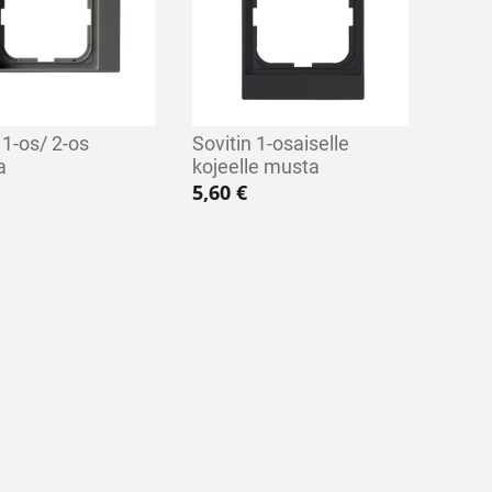
 1-os/ 2-os
Sovitin 1-osaiselle
a
kojeelle musta
5,60
€