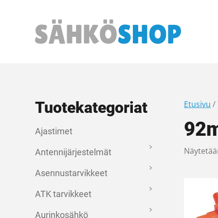
Päävalikko
Tuotekategoriat
Etusivu
/
92
Ajastimet
Näytetään
Antennijärjestelmät
Asennustarvikkeet
ATK tarvikkeet
Aurinkosähkö