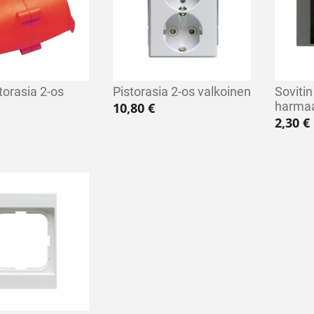
torasia 2-os
Pistorasia 2-os valkoinen
Sovitin
harma
10,80
€
2,30
€