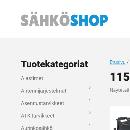
Päävalikko
Tuotekategoriat
Etusivu
/
115
Ajastimet
Näytetää
Antennijärjestelmät
Asennustarvikkeet
ATK tarvikkeet
Aurinkosähkö