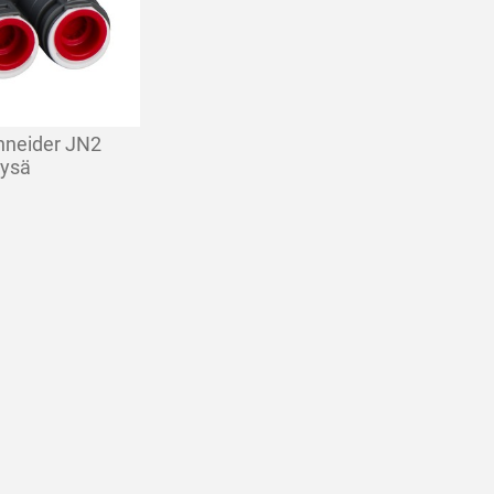
hneider JN2
nysä