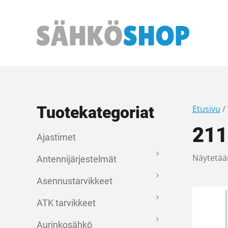
Päävalikko
Tuotekategoriat
Etusivu
/
211
Ajastimet
Näytetää
Antennijärjestelmät
Asennustarvikkeet
ATK tarvikkeet
Aurinkosähkö