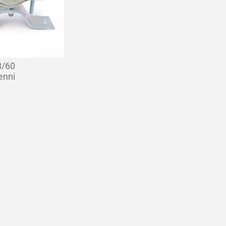
/60
enni