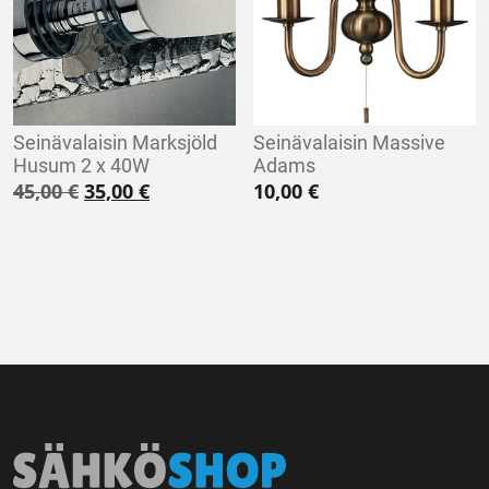
Seinävalaisin Marksjöld
Seinävalaisin Massive
Husum 2 x 40W
Adams
Alkuperäinen hinta oli: 45,00 €.
Nykyinen hinta on: 35,00 €.
45,00
€
35,00
€
10,00
€