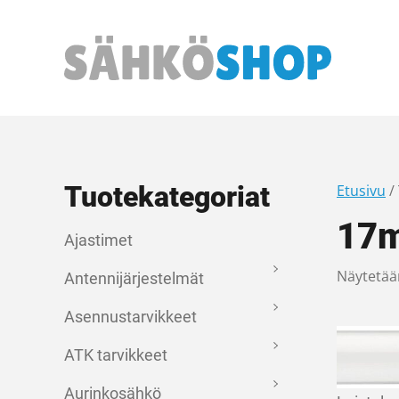
Päävalikko
Tuotekategoriat
Etusivu
/
17
Ajastimet
Näytetään
Antennijärjestelmät
Asennustarvikkeet
ATK tarvikkeet
Aurinkosähkö