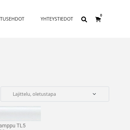
0
ITUSEHDOT
YHTEYSTIEDOT
lamppu TL5