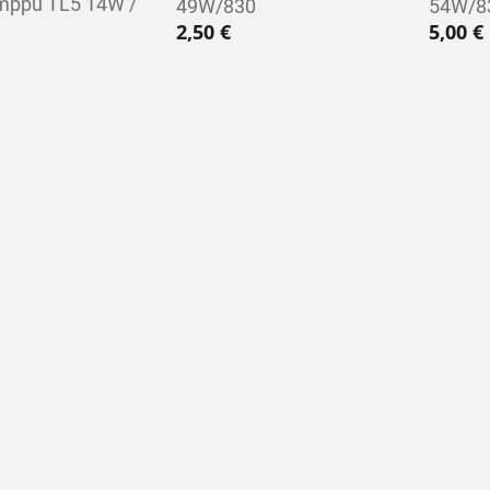
amppu TL5 14W /
49W/830
54W/8
2,50
€
5,00
€