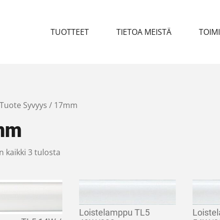
TUOTTEET
TIETOA MEISTÄ
TOIM
 Tuote Syvyys / 17mm
mm
 kaikki 3 tulosta
Loistelamppu TL5
Loiste