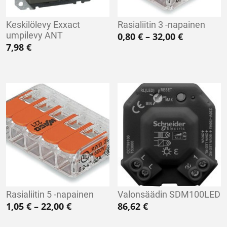
Keskilölevy Exxact
Rasialiitin 3 -napainen
umpilevy ANT
Hintaluokk
0,80
€
–
32,00
€
7,98
€
Rasialiitin 5 -napainen
Valonsäädin SDM100LED
Hintaluokka: 1,05 € - 22,00 €
1,05
€
–
22,00
€
86,62
€