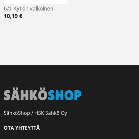
6/1 Kytkin valkoinen
10,19
€
SähköShop / HSK Sähkö Oy
OTA YHTEYTTÄ