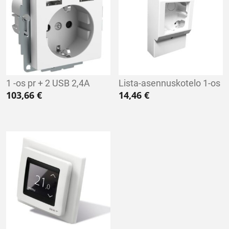
1 -os pr + 2 USB 2,4A
Lista-asennuskotelo 1-os
103,66
€
14,46
€