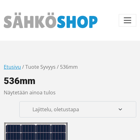
Päävalikko
Etusivu
/ Tuote Syvyys / 536mm
536mm
Näytetään ainoa tulos