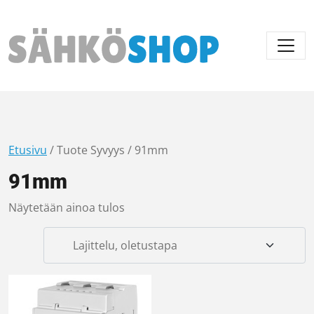
Päävalikko
Etusivu
/ Tuote Syvyys / 91mm
91mm
Näytetään ainoa tulos