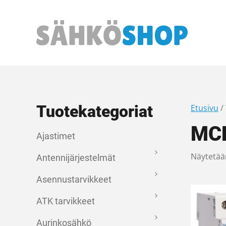
Päävalikko
Tuotekategoriat
Etusivu
/
MCN
Ajastimet
Näytetää
Antennijärjestelmät
Asennustarvikkeet
ATK tarvikkeet
Aurinkosähkö