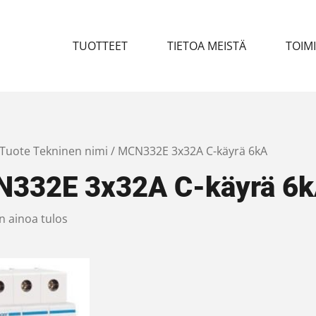
TUOTTEET
TIETOA MEISTÄ
TOIM
 Tuote Tekninen nimi / MCN332E 3x32A C-käyrä 6kA
332E 3x32A C-käyrä 6
n ainoa tulos