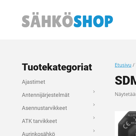
Päävalikko
Tuotekategoriat
Etusivu
/
SDM
Ajastimet
Näytetää
Antennijärjestelmät
Asennustarvikkeet
ATK tarvikkeet
Aurinkosähkö