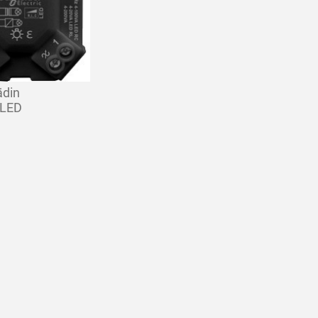
ädin
LED