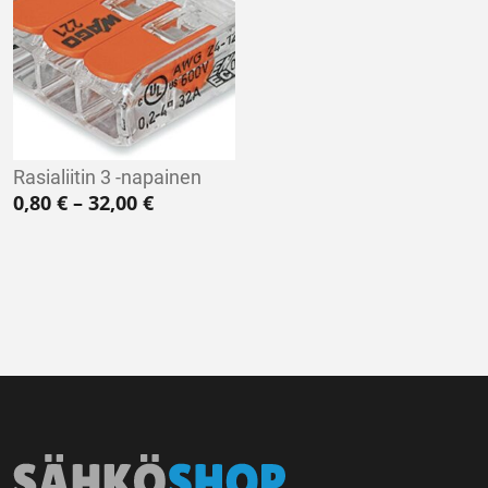
Rasialiitin 3 -napainen
Hintaluokka: 0,80 € - 32,00 €
0,80
€
–
32,00
€